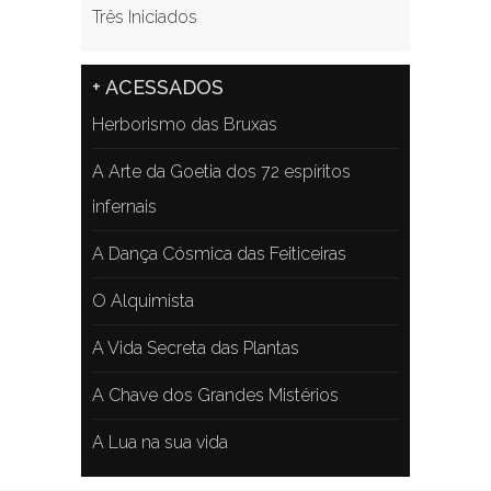
Três Iniciados
+ ACESSADOS
Herborismo das Bruxas
A Arte da Goetia dos 72 espíritos
infernais
A Dança Cósmica das Feiticeiras
O Alquimista
A Vida Secreta das Plantas
A Chave dos Grandes Mistérios
A Lua na sua vida