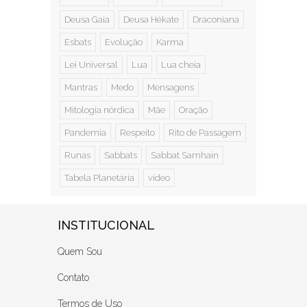
Deusa Gaia
Deusa Hékate
Draconiana
Esbats
Evolução
Karma
Lei Universal
Lua
Lua cheia
Mantras
Medo
Mensagens
Mitologia nórdica
Mãe
Oração
Pandemia
Respeito
Rito de Passagem
Runas
Sabbats
Sabbat Samhain
Tabela Planetária
vídeo
INSTITUCIONAL
Quem Sou
Contato
Termos de Uso