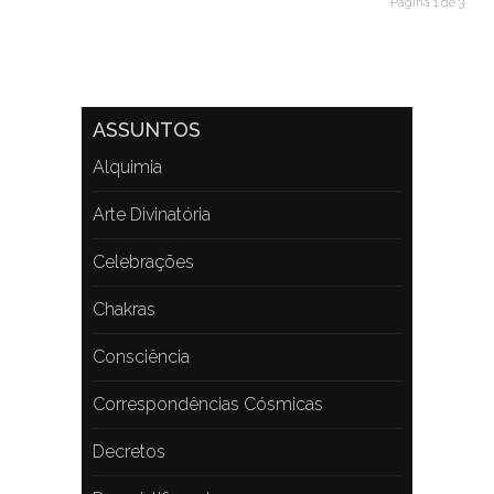
Página 1 de 3
ASSUNTOS
Alquimia
Arte Divinatória
Celebrações
Chakras
Consciência
Correspondências Cósmicas
Decretos