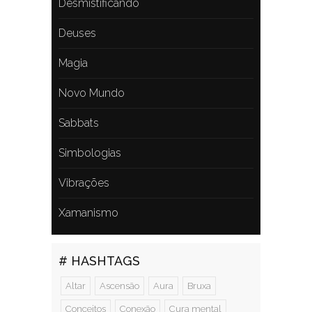
Desmistificando
Deuses
Magia
Novo Mundo
Sabbats
Simbologias
Vibrações
Xamanismo
# HASHTAGS
Altar
Ascensão
Aura
Bruxa
Conceitos
Conexão
Cura mental